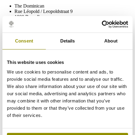
The Dominican
Rue Léopold / Leopoldstraat 9
1000 Bruxelles
Belgique
+32 (0)2 203 08 08
info@thedominican.be
Consent
Details
About
Chambres
Restaurant & Bar
Offres
This website uses cookies
Réunions & conférences
Fitness
We use cookies to personalise content and ads, to
Découvrire
provide social media features and to analyse our traffic.
Bulletin
We also share information about your use of our site with
Contactez nous
our social media, advertising and analytics partners who
Directions & Parking
may combine it with other information that you’ve
Prix & conditions
Careers
provided to them or that they’ve collected from your use
Privacy
of their services.
paramètres des cookies
RSE policy
Marriott Bonvoy
Ilost