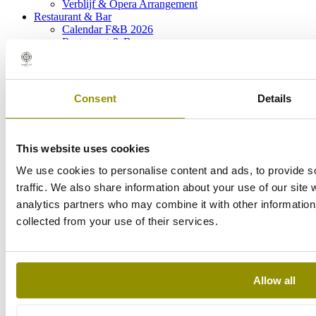
Verblijf & Opera Arrangement
Restaurant & Bar
Calendar F&B 2026
Restaurant & Bar
Exclusive Sunday Brunch
Reserveren
Meetings & events
Meetings & events
Consent
Details
Fitness
ONTDEK
Boek nu
This website uses cookies
We use cookies to personalise content and ads, to provide s
Book & Save
traffic. We also share information about your use of our site 
×
analytics partners who may combine it with other information 
Kamers
collected from your use of their services.
Deals
Events
Restaurant
Allow all
Check in
Check out
Kamers